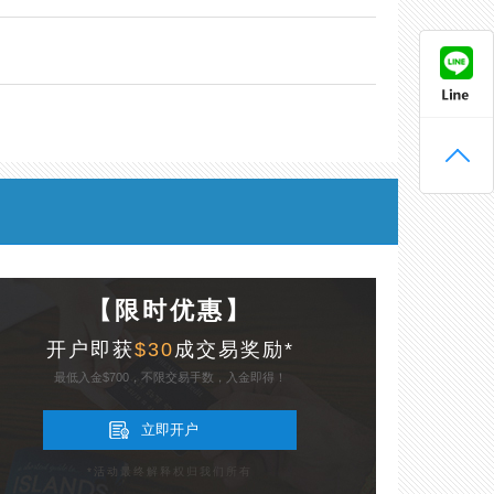
【限时优惠】
开户即获
$30
成交易奖励*
最低入金$700，不限交易手数，入金即得！
立即开户
*活动最终解释权归我们所有